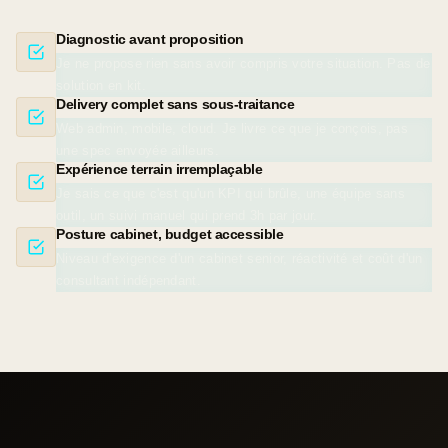
Diagnostic avant proposition
Je ne propose rien sans avoir compris votre situation. Pas de
solution en kit.
Delivery complet sans sous-traitance
Web admin, mobile, cloud. Je livre ce que je conçois, pas
une spec envoyée ailleurs.
Expérience terrain irremplaçable
Je sais ce que c'est qu'un KPI qui brûle, une équipe sans
outil, un suivi manuel qui prend 3h par jour.
Posture cabinet, budget accessible
Niveau d'exigence d'un cabinet senior, réactivité et coût d'un
consultant indépendant.